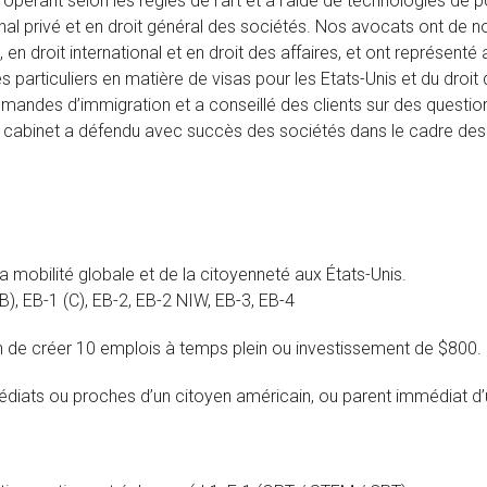
opérant selon les règles de l’art et à l’aide de technologies de p
national privé et en droit général des sociétés. Nos avocats ont 
é, en droit international et en droit des affaires, et ont représen
s particuliers en matière de visas pour les Etats-Unis et du droit 
demandes d’immigration et a conseillé des clients sur des questio
e cabinet a défendu avec succès des sociétés dans le cadre des
la mobilité globale et de la citoyenneté aux États-Unis.
B), EB-1 (C), EB-2, EB-2 NIW, EB-3, EB-4
fin de créer 10 emplois à temps plein ou investissement de $80
médiats ou proches d’un citoyen américain, ou parent immédiat d’