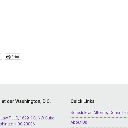
l
Print
s at our Washington, D.C.
Quick Links
Schedule an Attorney Consultat
 Law PLLC, 1629 K St NW Suite
About Us
shington, DC 20006