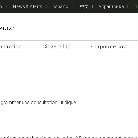
on
News & Alerts
Español
中文
українська
f
igration
Citizenship
Corporate Law
ogrammer une consultation juridique