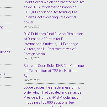
Court’s order which had vacated and set
aside H-1B Proclamation imposing
$100,000 additional fee terming it as
unlawful act exceeding Presidential
power
July 24, 2026
Q)
DHS Publishes Final Rule on Elimination
of Duration of Status for F-1
International Students, J-1 Exchange
Visitors, and I-1 Representatives of
ditions
Foreign Media
July 17, 2026
Supreme Court Rules DHS Can Continue
the Termination of TPS for Haiti and
ions
Syria
June 25, 2026
Judge pauses the effectiveness of his
order which had vacated and set aside
President Trump’s H-1B Proclamation
imposing $100,000 additional fee