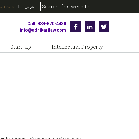
rançais
عربى
Call: 888-820-4430
Facebook
Linkedin
Twitter
info@adhikarilaw.com
Start-up
Intellectual Property