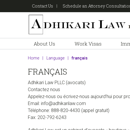
Skip
Skip
Skip
Contact Us
Schedule an Attorney Consultati
to
to
to
primary
main
footer
navigation
content
About Us
Work Visas
Imm
Home
|
Language
|
français
FRANÇAIS
Adhikari Law PLLC (avocats)
Contactez nous
Appelez-nous ou écrivez-nous aujourd’hui pour pr
Email: info@adhikarilaw.com
Téléphone: 888-820-4430 (appel gratuit)
Fax: 202-792-6243