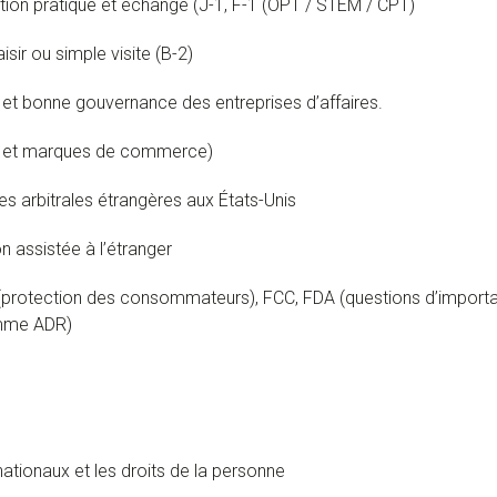
ormation pratique et échange (J-1, F-1 (OPT / STEM / CPT)
aisir ou simple visite (B-2)
 et bonne gouvernance des entreprises d’affaires.
teur et marques de commerce)
es arbitrales étrangères aux États-Unis
n assistée à l’étranger
protection des consommateurs), FCC, FDA (questions d’importatio
amme ADR)
rnationaux et les droits de la personne