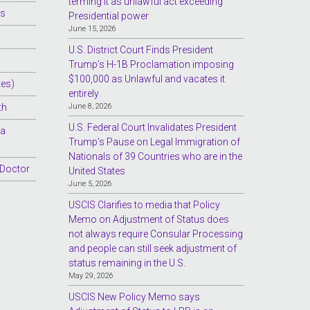
terming it as unlawful act exceeding
es
Presidential power
June 15, 2026
U.S. District Court Finds President
Trump’s H-1B Proclamation imposing
$100,000 as Unlawful and vacates it
tes)
entirely
th
June 8, 2026
U.S. Federal Court Invalidates President
sa
Trump’s Pause on Legal Immigration of
Nationals of 39 Countries who are in the
 Doctor
United States
June 5, 2026
USCIS Clarifies to media that Policy
Memo on Adjustment of Status does
not always require Consular Processing
and people can still seek adjustment of
status remaining in the U.S.
May 29, 2026
USCIS New Policy Memo says