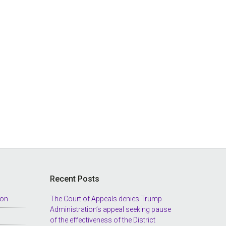
Recent Posts
ion
The Court of Appeals denies Trump
Administration’s appeal seeking pause
of the effectiveness of the District