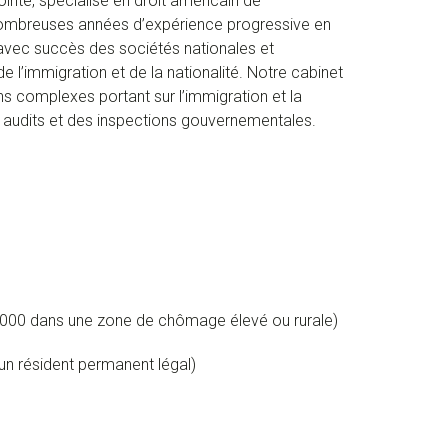
ointe, spécialisé en droit américain de
de nombreuses années d’expérience progressive en
té avec succès des sociétés nationales et
de l’immigration et de la nationalité. Notre cabinet
ns complexes portant sur l’immigration et la
 audits et des inspections gouvernementales.
0. 000 dans une zone de chômage élevé ou rurale)
un résident permanent légal)